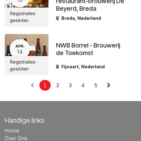
restaurant-brouwerij De
Beyerd, Breda
Registraties
Breda
,
Nederland
gesloten
NWB Borrel - Brouwerij
APR.
14
de Toekomst
Registraties
Fijnaart
,
Nederland
gesloten
1
2
3
4
5
Handige links
Home
Over Ons