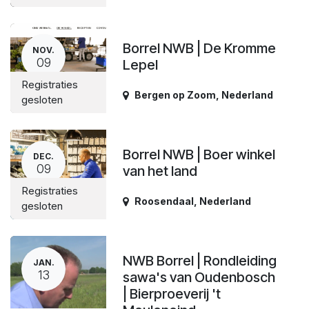
Borrel NWB | De Kromme
NOV.
09
Lepel
Registraties
Bergen op Zoom
,
Nederland
gesloten
Borrel NWB | Boer winkel
DEC.
09
van het land
Registraties
Roosendaal
,
Nederland
gesloten
NWB Borrel | Rondleiding
JAN.
13
sawa's van Oudenbosch
| Bierproeverij 't