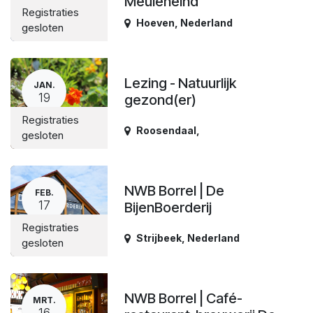
Meuleneind
Registraties
Hoeven
,
Nederland
gesloten
Lezing - Natuurlijk
JAN.
19
gezond(er)
Registraties
Roosendaal
,
gesloten
NWB Borrel | De
FEB.
17
BijenBoerderij
Registraties
Strijbeek
,
Nederland
gesloten
NWB Borrel | Café-
MRT.
16