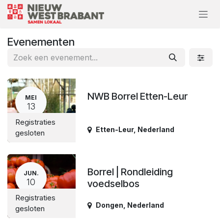
Overslaan naar inhoud
Evenementen
NWB Borrel Etten-Leur
MEI
13
Registraties
Etten-Leur
,
Nederland
gesloten
Borrel | Rondleiding
JUN.
10
voedselbos
Registraties
Dongen
,
Nederland
gesloten