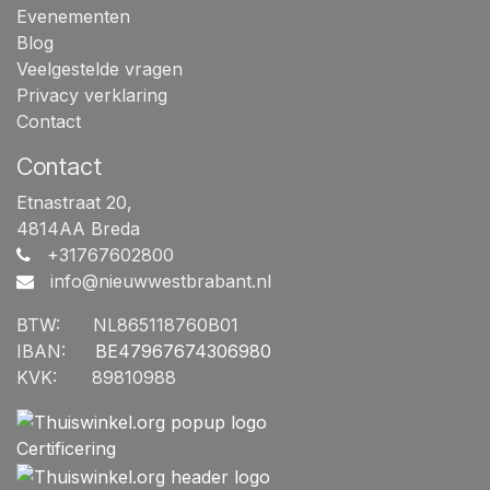
Evenementen
Blog
Veelgestelde vragen
Privacy verklaring
Contact
Contact
Etnastraat 20,
4814AA Breda
+31767602800
info@nieuwwestbrabant.n
l
BTW:
​NL865118760B01
IBAN:
​BE47967674306980
KVK:
​89810988
Certificering