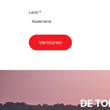
Land
*
Versturen
DE TO