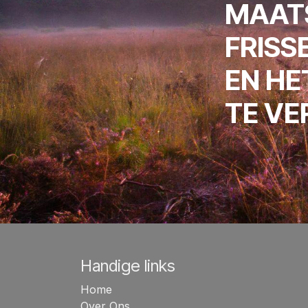
MAAT
FRISS
EN HE
TE V
Handige links
Home
Over Ons