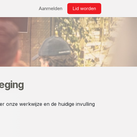
ws
Bestellen
Links
Aanmelden
Lid worden​
weging
er onze werkwijze en de huidige invulling