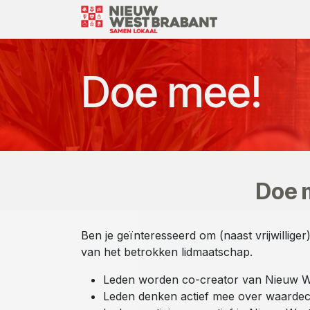
Overslaan naar inhoud
Over Ons
Doe mee!
Doe m
Ben je geïnteresseerd om (naast vrijwillige
van het betrokken lidmaatschap.
Leden worden co-creator van Nieuw W
Leden denken actief mee over waardecr