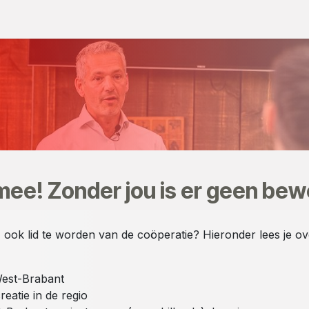
De 9 domeinen
Projecten
Evenementen
Webshop
Nieu
ee! Zonder jou is er geen be
r) ook lid te worden van de coöperatie? Hieronder lees je ov
est-Brabant
eatie in de regio