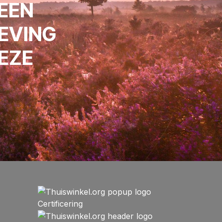
EEN
LEVING
EZE
Certificering