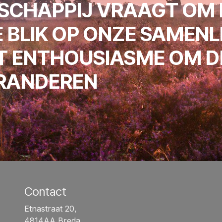
SCHAPPIJ VRAAGT OM 
E BLIK OP ONZE SAMEN
T ENTHOUSIASME OM D
ERANDEREN
Contact
Etnastraat 20,
4814AA Breda