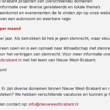
t-Brabant projecten van (verschillende) domeinen
formatie over diverse gerelateerde en lokale thema’s
ijeenkomst en evenementen die te vinden zijn op onze webs
e van een autonoom en weerbare regio
- per maand
r jaar. Als betrokken lid heb je geen
stemrecht,
maar steun 
ereen open en is een opmaat naar lidmaatschap met stemr
 voor het verkrijgen van stemrecht. Voor meer informatie ov
tbrabant.nl
met het team van Nieuw West-Brabant.
lkom!
Er zijn diverse domeinen binnen Nieuw West-Brabant en r
n steken? We hebben verschillende vacatures en kunnen je
dan contact op
:
info@nieuwwestbrabant.nl