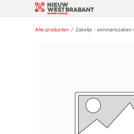
Overslaan naar inhoud
Over Ons
Alle producten
Zakelijk - eenmanszaken (