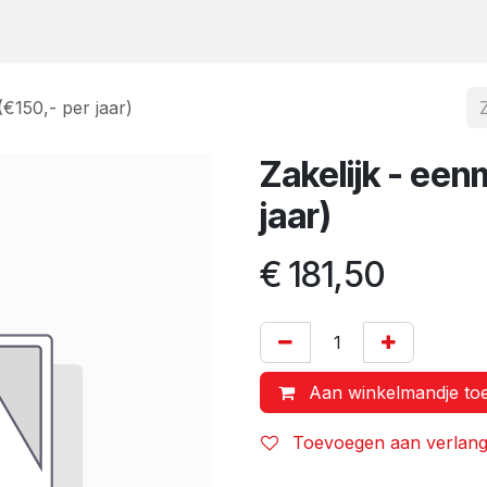
De 9 domeinen
Projecten
Evenementen
Webshop
Nieu
€150,- per jaar)
Zakelijk - ee
jaar)
€
181,50
Aan winkelmandje to
Toevoegen aan verlangl