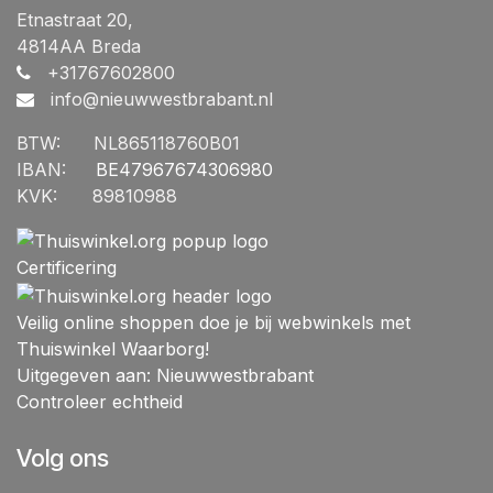
Etnastraat 20,
4814AA Breda
+31767602800
info@nieuwwestbrabant.n
l
BTW:
​NL865118760B01
IBAN:
​BE47967674306980
KVK:
​89810988
Certificering
Veilig online shoppen doe je bij webwinkels met
Thuiswinkel Waarborg!
Uitgegeven aan: Nieuwwestbrabant
Controleer echtheid
Volg ons