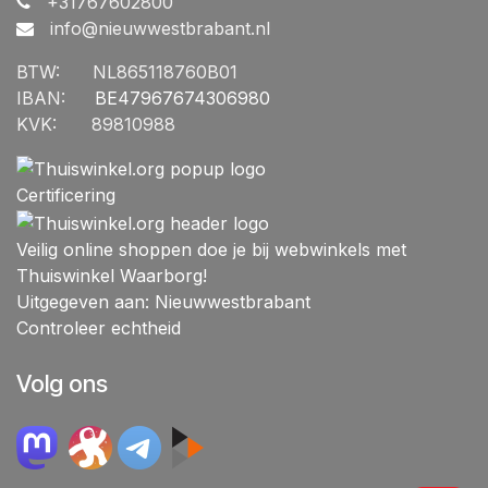
+31767602800
info@nieuwwestbrabant.n
l
BTW:
​NL865118760B01
IBAN:
​BE47967674306980
KVK:
​89810988
Certificering
Veilig online shoppen doe je bij webwinkels met
Thuiswinkel Waarborg!
Uitgegeven aan: Nieuwwestbrabant
Controleer echtheid
Volg ons