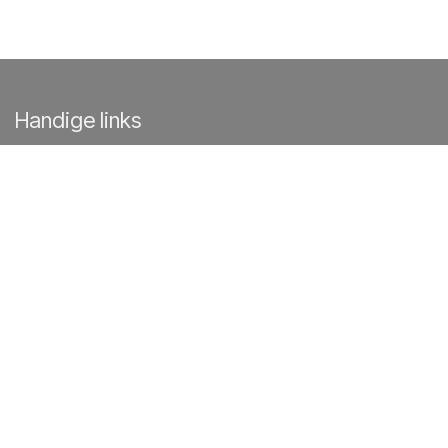
Handige links
Home
Over Ons
Evenementen
Blog
Veelgestelde vragen
Privacy verklaring
Contact
Contact
Etnastraat 20,
4814AA Breda
+31767602800
info@nieuwwestbrabant.n
l