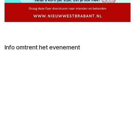
Info omtrent het evenement
Locatie
Heerlijkheid 1810
Routebeschrijving
Organisator
Nieuw West Brabant
Delen