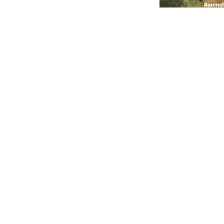
Handige links
Home
Over Ons
Evenementen
Blog
Veelgestelde vragen
Privacy verklaring