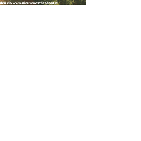
Contact
Etnastraat 20,
4814AA Breda
+31767602800
info@nieuwwestbrabant.n
l
BTW:
​NL865118760B01
IBAN:
​BE47967674306980