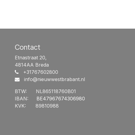
Contact
Etnastraat 20,
4814AA Breda
+31767602800
info@nieuwwestbrabant.n
l
BTW:
​NL865118760B01
IBAN:
​BE47967674306980
KVK:
​89810988