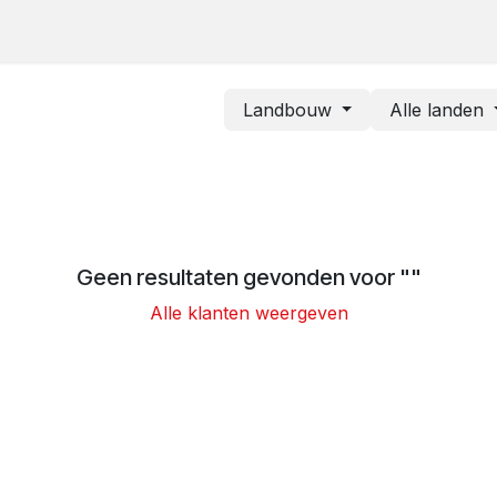
De 9 domeinen
Projecten
Evenementen
Webshop
Nieu
Landbouw
Alle landen
Geen resultaten gevonden voor "
"
Alle klanten weergeven