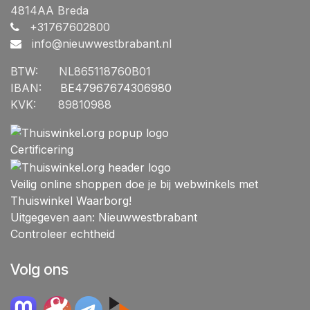
4814AA Breda
+31767602800
info@nieuwwestbrabant.n
l
BTW:
​NL865118760B01
IBAN:
​BE47967674306980
KVK:
​89810988
Certificering
Veilig online shoppen doe je bij webwinkels met
Thuiswinkel Waarborg!
Uitgegeven aan: Nieuwwestbrabant
Controleer echtheid
Volg ons