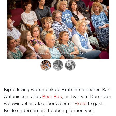
Vorige
Volg
Bij de lezing waren ook de Brabantse boeren Bas
Antonissen, alias
Boer Bas
, en Ivar van Dorst van
webwinkel en akkerbouwbedrijf
Ekoto
te gast.
Beide ondernemers hebben plannen voor