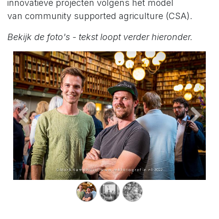
innovatieve projecten volgens het model
van community supported agriculture (CSA).
Bekijk de foto's - tekst loopt verder hieronder.
Vorige
Volg