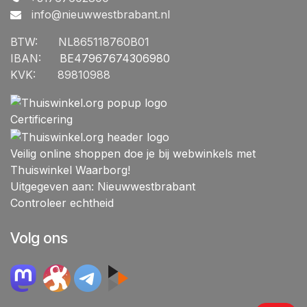
info@nieuwwestbrabant.n
l
BTW:
​NL865118760B01
IBAN:
​BE47967674306980
KVK:
​89810988
Certificering
Veilig online shoppen doe je bij webwinkels met
Thuiswinkel Waarborg!
Uitgegeven aan: Nieuwwestbrabant
Controleer echtheid
Volg ons