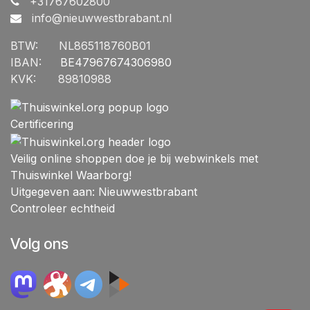
+31767602800
info@nieuwwestbrabant.n
l
BTW:
​NL865118760B01
IBAN:
​BE47967674306980
KVK:
​89810988
Certificering
Veilig online shoppen doe je bij webwinkels met
Thuiswinkel Waarborg!
Uitgegeven aan: Nieuwwestbrabant
Controleer echtheid
Volg ons